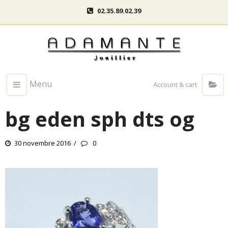
02.35.89.02.39
Menu
Account & cart
bg eden sph dts og
30 novembre 2016
0