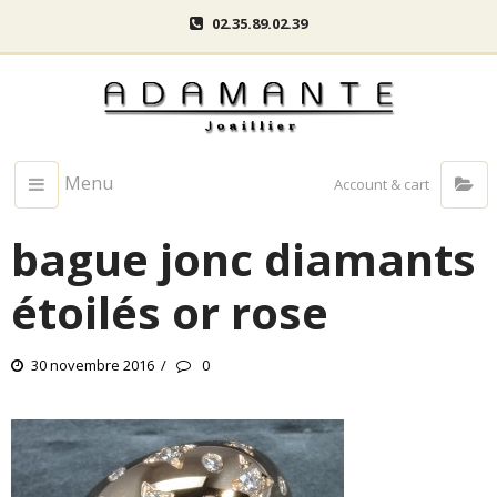
02.35.89.02.39
Menu
Account & cart
bague jonc diamants
étoilés or rose
30 novembre 2016
0