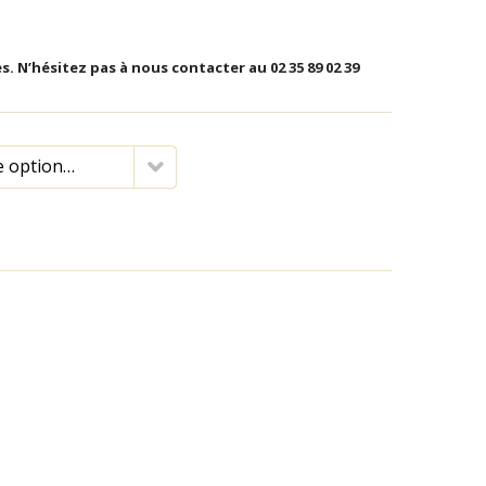
es. N’hésitez pas à nous contacter au 02 35 89 02 39
e option…