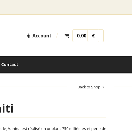
Account
0,00
€
Contact
Back to Shop
iti
rle, Vanina est réalisé en or blanc 750 millièmes et perle de