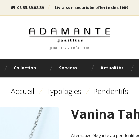
02.35.89.02.39
Livraison sécurisée offerte dès 100€
JOAILLIER – CRÉATEUR
Collection
Services
Actualités
Accueil
/
Typologies
/
Pendentifs
Vanina Tah
Alternative élégante au pendentif pe